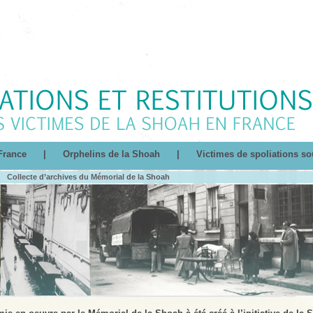
France
|
Orphelins de la Shoah
|
Victimes de spoliations so
|
Collecte d’archives du Mémorial de la Shoah