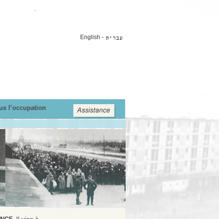
English
-
us l’occupation