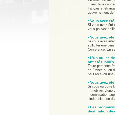
Ce site internet,
mieux faire connaî
français et étrang
gouvernement de V
• Vous avez été
Si vous avez été d
vous pouvez solli
• Vous avez été
Si vous avez inter
solliciter une pe
Conference.
En sa
• L’un ou les 
ont été fusillés
Toute personne fr
en France ou en dé
peut recevoir une
• Vous avez été
Si vous ou votre f
immobilier, d’une 
indemnisation aup
l’indemnisation d
• Les programme
destination des