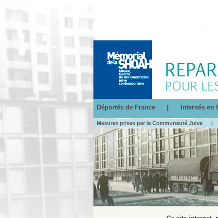
Déportés de France
|
Internés en 
Mesures prises par la Communauté Juive