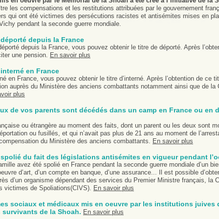
 mis en oeuvre par le Mémorial de la Shoah à été créé à l’initiative de la 
tre les compensations et les restitutions attribuées par le gouvernement franç
ers qui ont été victimes des persécutions racistes et antisémites mises en pla
ichy pendant la seconde guerre mondiale.
 déporté depuis la France
éporté depuis la France, vous pouvez obtenir le titre de déporté. Après l’obten
citer une pension.
En savoir plus
 interné en France
né en France, vous pouvez obtenir le titre d’interné. Après l’obtention de ce t
nsion auprès du Ministère des anciens combattants notamment ainsi que de la
voir plus
deux de vos parents sont décédés dans un camp en France ou en 
ançaise ou étrangère au moment des faits, dont un parent ou les deux sont 
portation ou fusillés, et qui n’avait pas plus de 21 ans au moment de l’arrest
 compensation du Ministère des anciens combattants.
En savoir plus
 spolié du fait des législations antisémites en vigueur pendant l’
amille avez été spolié en France pendant la seconde guerre mondiale d’un bien
oeuvre d’art, d’un compte en banque, d’une assurance... Il est possible d’obte
rès d’un organisme dépendant des services du Premier Ministre français, la
es victimes de Spoliations(CIVS).
En savoir plus
s sociaux et médicaux mis en oeuvre par les institutions juives 
 survivants de la Shoah.
En savoir plus