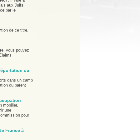
SNCF.
Il vise à
ais aux Juifs
ce par le
tion de ce titre,
itre, vous pouvez
 Claims
déportation ou
morts dans un camp
ation du parent
occupation
 mobilier,
nir une
 Commission pour
de France à